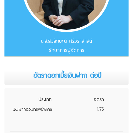
น.ส.สมลักษณ์ ศรีวราสาสน์
รักษาการผู้จัดการ
อัตราดอกเบี้ยเงินฝาก ต่อปี
ประเภท
อัตรา
1.75
เงินฝากออมทรัพย์พิเศษ