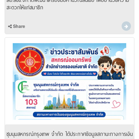
สอ.สขช.จก.ได้พัฒนาเครื่องมือคำนวณสินเชื่อ เพื่ออำนวยความ
สะดวกให้แก่สมาชิก
Share
ชุมนุมสหกรณ์กรุงเทพ จำกัด ได้ประกาศข้อมูลสถานะทางการเงิน