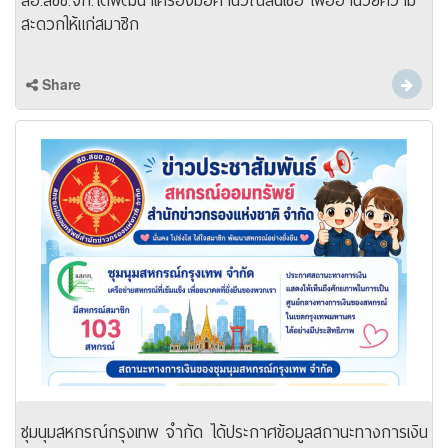
สอ.สขช.จก.ได้พัฒนาเครื่องมือคำนวณสินเชื่อ เพื่ออำนวยความ
สะดวกให้แก่สมาชิก
Share
ชุมนุมสหกรณ์กรุงเทพ จำกัด ได้ประกาศข้อมูลสถานะทางการเงิน