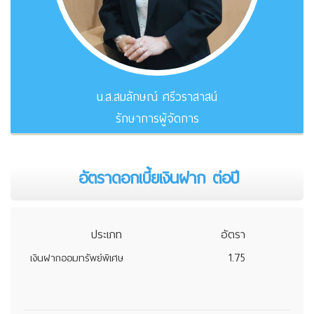
น.ส.สมลักษณ์ ศรีวราสาสน์
รักษาการผู้จัดการ
อัตราดอกเบี้ยเงินฝาก ต่อปี
ประเภท
อัตรา
1.75
เงินฝากออมทรัพย์พิเศษ