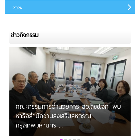
PDPA
ข่าวกิจกรรม
คณะกรรมการอำนวยการ สอ.สขช.จก. พบ
หารือสำนักงานส่งเสริมสหกรณ์
เข้าร่วมสัมมนา เรื่อง “ผลกระทบจากการกำ
กรุงเทพมหานคร ...
กับด...
•
•
•
•
•